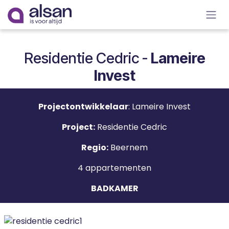
Overslaan naar inhoud
Residentie Cedric -
Lameire
Invest
Projectontwikkelaar
: Lameire Invest
Project:
Residentie Cedric
Regio:
Beernem
4 appartementen
BADKAMER