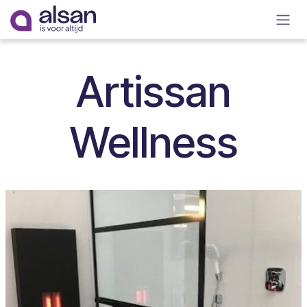
Overslaan naar inhoud
Artissan
Wellness