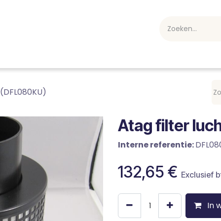
webshop
Over ons
Professioneel
Blog
vakan
r (DFL080KU)
Atag filter l
Interne referentie:
DFL08
132,65
€
Exclusief 
In 