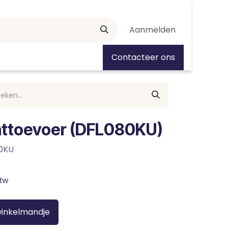
Aanmelden
tiedagen
Contacteer ons
uchttoevoer (DFL080KU)
0KU
btw
winkelmandje