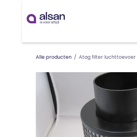
Overslaan naar inhoud
Inspiratie
badkamer
keuken
technieken
Alle producten
Atag filter luchttoevoe