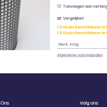
Toevoegen aan verlangl
Vergelijken
1.0 Stuks beschikbaar in 
1.0 Stuks beschikbaar i
Merk
:
Atag
Algemene voorwaarden
 Ons
Volg ons